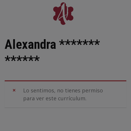
Skip
to
content
Alexandra *******
******
Lo sentimos, no tienes permiso
para ver este currículum.